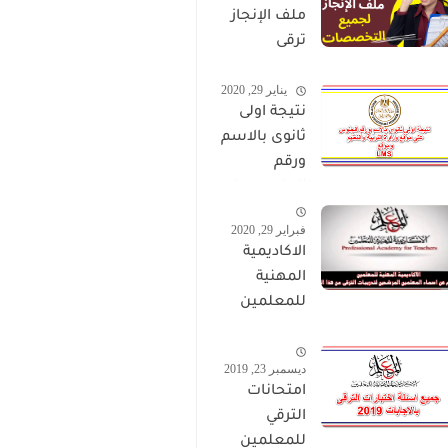
ملف الإنجاز
ترقى
المعلمين
يناير 29, 2020
2024 صالح
نتيجة اولى
لجميع
ثانوى بالاسم
التخصصات
ورقم
الجلوس على
موقع وزارة
فبراير 29, 2020
التربية
الاكاديمية
والتعليم
المهنية
وموقع LMS
للمعلمين
الاستعلام
عن اسماء
ديسمبر 23, 2019
المعلمين
امتحانات
المرشحين
الترقي
لتدريبات
للمعلمين