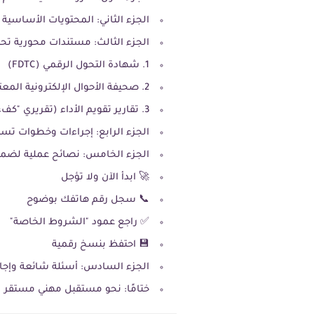
الجزء الثاني: المحتويات الأساسية 
الجزء الثالث: مستندات محورية تحت
1. شهادة التحول الرقمي (FDTC)
2. صحيفة الأحوال الإلكترونية المعتمدة
3. تقارير تقويم الأداء (تقريري "كفء")
الجزء الرابع: إجراءات وخطوات تسلي
الجزء الخامس: نصائح عملية لضم
🚀 ابدأ الآن ولا تؤجل
📞 سجل رقم هاتفك بوضوح
✅ راجع عمود "الشروط الخاصة"
💾 احتفظ بنسخ رقمية
الجزء السادس: أسئلة شائعة وإجاب
ختامًا: نحو مستقبل مهني مستقر