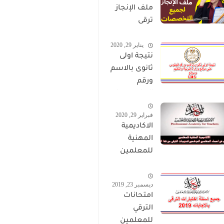
ملف الإنجاز
ترقى
المعلمين
يناير 29, 2020
2024 صالح
نتيجة اولى
لجميع
ثانوى بالاسم
التخصصات
ورقم
الجلوس على
موقع وزارة
فبراير 29, 2020
التربية
الاكاديمية
والتعليم
المهنية
وموقع LMS
للمعلمين
الاستعلام
عن اسماء
ديسمبر 23, 2019
المعلمين
امتحانات
المرشحين
الترقي
لتدريبات
للمعلمين