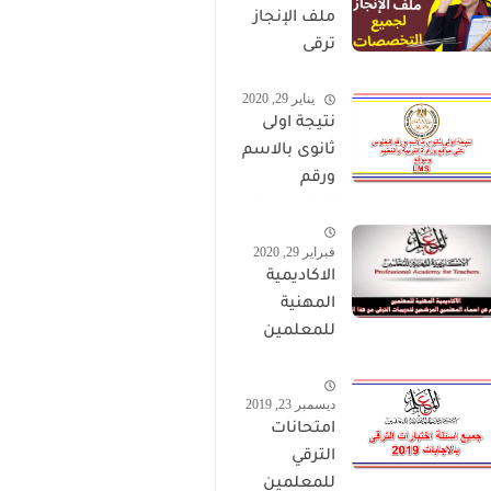
ملف الإنجاز
ترقى
المعلمين
يناير 29, 2020
2024 صالح
نتيجة اولى
لجميع
ثانوى بالاسم
التخصصات
ورقم
الجلوس على
موقع وزارة
فبراير 29, 2020
التربية
الاكاديمية
والتعليم
المهنية
وموقع LMS
للمعلمين
الاستعلام
عن اسماء
ديسمبر 23, 2019
المعلمين
امتحانات
المرشحين
الترقي
لتدريبات
للمعلمين