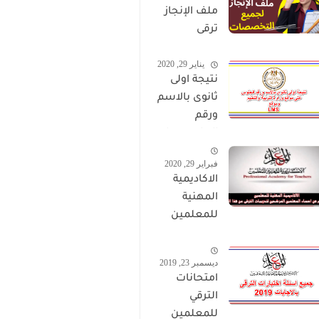
ملف الإنجاز
ترقى
المعلمين
يناير 29, 2020
2024 صالح
نتيجة اولى
لجميع
ثانوى بالاسم
التخصصات
ورقم
الجلوس على
موقع وزارة
فبراير 29, 2020
التربية
الاكاديمية
والتعليم
المهنية
وموقع LMS
للمعلمين
الاستعلام
عن اسماء
ديسمبر 23, 2019
المعلمين
امتحانات
المرشحين
الترقي
لتدريبات
للمعلمين