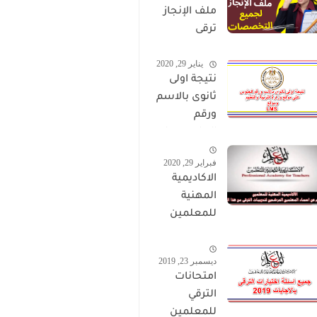
ملف الإنجاز
ترقى
المعلمين
يناير 29, 2020
2024 صالح
نتيجة اولى
لجميع
ثانوى بالاسم
التخصصات
ورقم
الجلوس على
موقع وزارة
فبراير 29, 2020
التربية
الاكاديمية
والتعليم
المهنية
وموقع LMS
للمعلمين
الاستعلام
عن اسماء
ديسمبر 23, 2019
المعلمين
امتحانات
المرشحين
الترقي
لتدريبات
للمعلمين