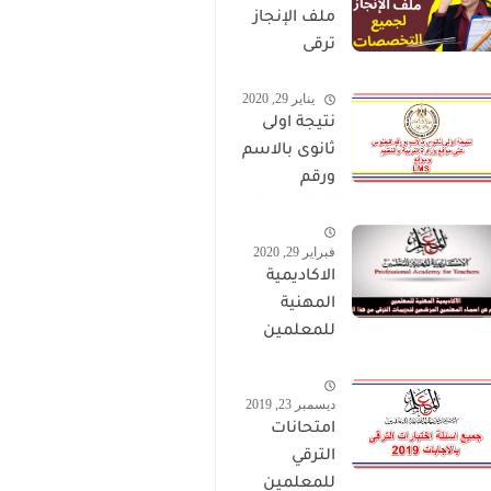
ملف الإنجاز
ترقى
المعلمين
يناير 29, 2020
2024 صالح
نتيجة اولى
لجميع
ثانوى بالاسم
التخصصات
ورقم
الجلوس على
موقع وزارة
فبراير 29, 2020
التربية
الاكاديمية
والتعليم
المهنية
وموقع LMS
للمعلمين
الاستعلام
عن اسماء
ديسمبر 23, 2019
المعلمين
امتحانات
المرشحين
الترقي
لتدريبات
للمعلمين