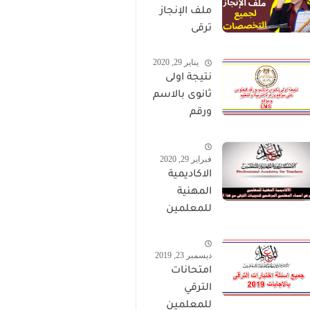
ملف الإنجاز
ترقى
المعلمين
يناير 29, 2020
2024 صالح
نتيجة اولى
لجميع
ثانوى بالاسم
التخصصات
ورقم
الجلوس على
موقع وزارة
فبراير 29, 2020
التربية
الاكاديمية
والتعليم
المهنية
وموقع LMS
للمعلمين
الاستعلام
عن اسماء
ديسمبر 23, 2019
المعلمين
امتحانات
المرشحين
الترقي
لتدريبات
للمعلمين