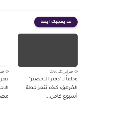
قد يعجبك ايضا
فبراير 21, 2026
فبراير 
وداعاً لـ "دفتر التحضير"
تعرف
المُرهق: كيف تنجز خطة
الاج
أسبوع كامل...
مصر 