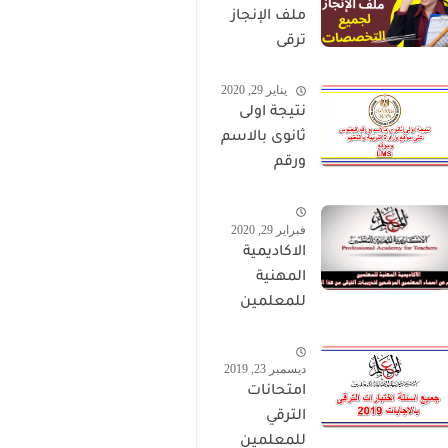
ملف الإنجاز
ترقى
المعلمين
يناير 29, 2020
2024 صالح
نتيجة اولى
لجميع
ثانوى بالاسم
التخصصات
ورقم
الجلوس على
موقع وزارة
فبراير 29, 2020
التربية
الاكاديمية
والتعليم
المهنية
وموقع LMS
للمعلمين
الاستعلام
عن اسماء
ديسمبر 23, 2019
المعلمين
امتحانات
المرشحين
الترقي
لتدريبات
للمعلمين