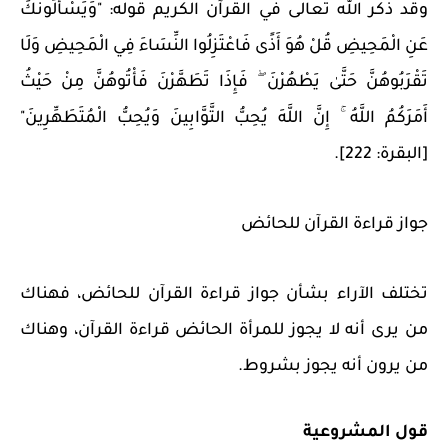
وقد ذكر الله تعالى في القرآن الكريم قوله: "وَيَسْأَلُونَكَ
عَنِ الْمَحِيضِ قُلْ هُوَ أَذًى فَاعْتَزِلُوا النِّسَاءَ فِي الْمَحِيضِ وَلَا
تَقْرَبُوهُنَّ حَتَّىٰ يَطْهُرْنَ ۖ فَإِذَا تَطَهَّرْنَ فَأْتُوهُنَّ مِنْ حَيْثُ
أَمَرَكُمُ اللَّهُ ۚ إِنَّ اللَّهَ يُحِبُّ التَّوَّابِينَ وَيُحِبُّ الْمُتَطَهِّرِينَ"
[البقرة: 222].
جواز قراءة القرآن للحائض
تختلف الآراء بشأن جواز قراءة القرآن للحائض، فهناك
من يرى أنه لا يجوز للمرأة الحائض قراءة القرآن، وهناك
من يرون أنه يجوز بشروط.
قول المشروعية