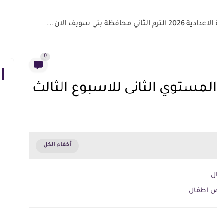
اني محافظة بني سويف الان...
0
مستوي الثانى للاسبوع الثالث
ال
اض اطفال