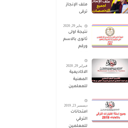
ملف الإنجاز
ترقى
المعلمين
يناير 29, 2020
2024 صالح
نتيجة اولى
لجميع
ثانوى بالاسم
التخصصات
ورقم
الجلوس على
موقع وزارة
فبراير 29, 2020
التربية
الاكاديمية
والتعليم
المهنية
وموقع LMS
للمعلمين
الاستعلام
عن اسماء
ديسمبر 23, 2019
المعلمين
امتحانات
المرشحين
الترقي
لتدريبات
للمعلمين