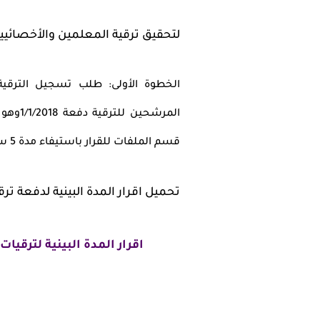
لتحقيق ترقية المعلمين والأخصائيين دفعة 2018، يتوجب عليك اتباع 
الخطوة الأولى: طلب تسجيل الترقية 
المرشح
قسم الملفات للقرار باستيفاء مدة 5 سنوات على رأس العمل من تاريخ اخر ترقية وهى 31/12/2018 .
تحميل اقرار المدة البينية لدفعة ترقيات 2018 نسخة رسمية واضحة
اقرار المدة البينية لترقيات 2018 نسخة pdf جاهزة للطباعة اضغط ه