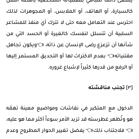
يسعى دائماً للتباهي بمقتنياته الشخصية باهظة الثمن
كالسيارة، أو الهاتف، أو الملابس، أو المجوهرات لذلك
احترس عند التعامل معه حتى لا تترك أي منفذ للمشاعر
السلبية أن تتسلل لنفسك كالغيرة أو الحسد التي من
شأنها أن تزعزع رضى الإنسان عن ذاته، 👈ويكون تجاهل
مقتنياته👈 بعدم الاكتراث لها أو التحديق المستمر إليها
أو الرفع من قدرها كثيراً لإشباع غروره.
[٣]
تجنب مناقشته
الدخول مع المتكبر في نقاشات ومواضيع معينة تهمّه
هو وتُظهر غطرسته قد تزيد الأمر سوءاً أكثر مما هو عليه،
👈 فلاجتناب ذلك👈 يفضل تغيير الحوار المطروح وعدم