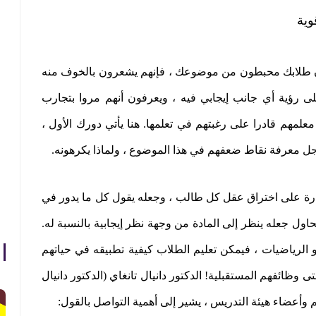
وية
ن طلابك محبطون من موضوعك ، فإنهم يشعرون بالخوف منه
على رؤية أي جانب إيجابي فيه ، ويعرفون أنهم مروا بتجارب
علمهم قادرا على رغبتهم في تعلمها. هنا يأتي دورك الأول ،
ل معرفة نقاط ضعفهم في هذا الموضوع ، ولماذا يكرهونه
.
قدرة على اختراق عقل كل طالب ، وجعله يقول كل ما يدور في
ول جعله ينظر إلى المادة من وجهة نظر إيجابية بالنسبة له.
 الرياضيات ، فيمكن تعليم الطلاب كيفية تطبيقه في حياتهم
تى وظائفهم المستقبلية! الدكتور دانيال تانغاي (الدكتور دانيال
م وأعضاء هيئة التدريس ، يشير إلى أهمية التواصل بالقول
: