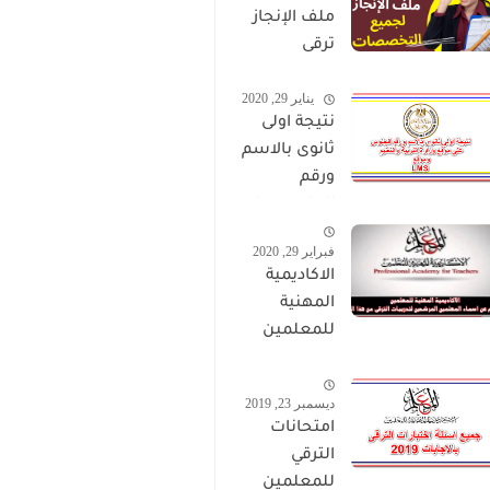
ملف الإنجاز
ترقى
المعلمين
يناير 29, 2020
2024 صالح
نتيجة اولى
لجميع
ثانوى بالاسم
التخصصات
ورقم
الجلوس على
موقع وزارة
فبراير 29, 2020
التربية
الاكاديمية
والتعليم
المهنية
وموقع LMS
للمعلمين
الاستعلام
عن اسماء
ديسمبر 23, 2019
المعلمين
امتحانات
المرشحين
الترقي
لتدريبات
للمعلمين