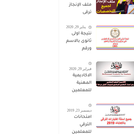
ملف الإنجاز
ترقى
المعلمين
يناير 29, 2020
2024 صالح
نتيجة اولى
لجميع
ثانوى بالاسم
التخصصات
ورقم
الجلوس على
موقع وزارة
فبراير 29, 2020
التربية
الاكاديمية
والتعليم
المهنية
وموقع LMS
للمعلمين
الاستعلام
عن اسماء
ديسمبر 23, 2019
المعلمين
امتحانات
المرشحين
الترقي
لتدريبات
للمعلمين