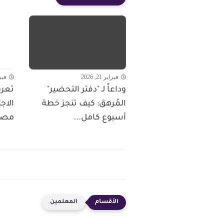
فبراير 21, 2026
فبراير 
وداعاً لـ "دفتر التحضير"
تعرف
المُرهق: كيف تنجز خطة
الاج
أسبوع كامل...
مصر 
المعلمين