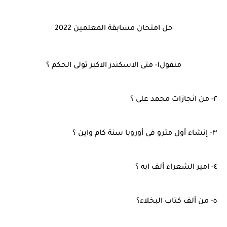
حل امتحان مسابقة المعلمين 2022
منقول١- متى الاسكندر الاكبر تولى الحكم ؟
٢- من انجازات محمد على ؟
٣- إنشاء أول مترو فى أوروبا سنة كام واين ؟
٤- امير الشعراء ألف ايه ؟
٥- من ألف كتاب البخلاء؟