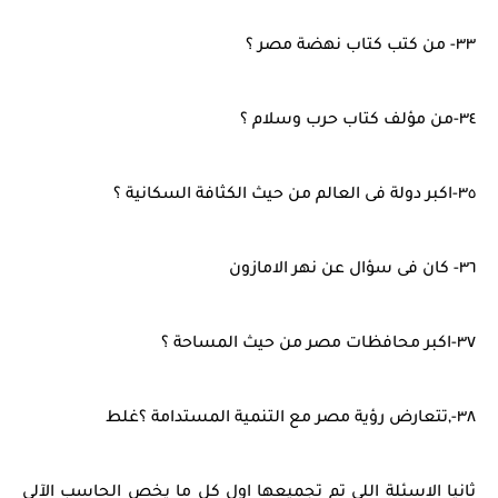
٣٣- من كتب كتاب نهضة مصر ؟
٣٤-من مؤلف كتاب حرب وسلام ؟
٣٥-اكبر دولة فى العالم من حيث الكثافة السكانية ؟
٣٦- كان فى سؤال عن نهر الامازون
٣٧-اكبر محافظات مصر من حيث المساحة ؟
٣٨-,تتعارض رؤية مصر مع التنمية المستدامة ؟غلط
ثانيا الاسئلة اللى تم تجميعها اول كل ما يخص الحاسب الآلى