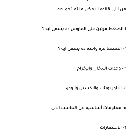
من اللى قالوه البعض ما تم تجميعه
١-الضغط مرتين على الماوس ده يسمى ايه ؟
٢- الضغط مرة واحده ده يسمى ايه ؟
٣- وحدات الادخال والإخراج
٤- الباور بوينت والاكسيل والوورد
٥- معلومات أساسية عن الحاسب الآلى
٦- الاختصارات