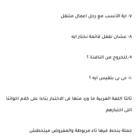
٧- اية الأنسب مع رجل اعمال متنقل
٨- عشان نقفل قائمة نختار ايه
٩-,للخروج من النافذة ؟
١٠- جى بى بتقيس ايه ؟
ثالثا اللغة العربية ما ورد منها فى الاختبار بناءا على كلام اخواتنا
اللى اختبارهم
جملة ينحط فيها تاء مربوطة والمفروض ميتحطش