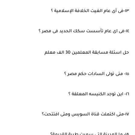
١٣-فى أى عام الغيت الخلافة الإسلامية ؟
١٤-فى اى عام تأسست سكك الحديد فى مصر ؟
حل اسئلة مسابقة المعلمين 30 الف معلم
١٥- متى تولى السادات حكم مصر ؟
١٦- اين توجد الكنيسه المعلقة ؟
١٧-متى اكتملت قناة السويس ومتى افتتحت؟
١٨- ما المدينة التى سميت طيبة القديمة؟