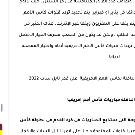
الأفريقي لكرة القدم (CAF) في عام 1957. وتفاوت عدد الفرق المتنافسة على مر السنين ، حيث تراوح
ًا في يناير أو فبراير. يتم تحديد
تردد قنوات كأس الأمم
م بثها على التلفزيون وبثها عبر الإنترنت. هناك الكثير من
عند الطلب ، ولكن قد يكون من الصعب معرفة الخيار الأفضل
رددات قنوات كأس الأمم الأفريقية أدناه واختيار المفضلة
لديك!
ناقلة لكأس الامم الافريقية على قمر نايل سات 2022
الناقلة مباريات كأس أمم إفريقيا
وحة التى ستذيع المباريات فى كرة القدم فى بطولة كأس
ر القنوات المـفتوحة مجانا على قمر النايل السات والاقمار