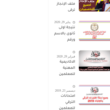
ملف الإنجاز
ترقى
المعلمين
يناير 29, 2020
2024 صالح
نتيجة اولى
لجميع
ثانوى بالاسم
التخصصات
ورقم
الجلوس على
موقع وزارة
فبراير 29, 2020
التربية
الاكاديمية
والتعليم
المهنية
وموقع LMS
للمعلمين
الاستعلام
عن اسماء
ديسمبر 23, 2019
المعلمين
امتحانات
المرشحين
الترقي
لتدريبات
للمعلمين