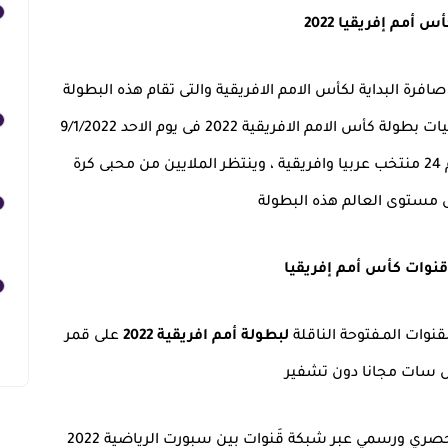
س أمم إفريقيا 2022
افرة البداية لكأس الامم الافريقية والتى تقام هذه البطولة
على ارض دولة الكاميرون حيث تبدأ فاعليات بطولة كأس الامم الافريقية 2022 فى يوم الاحد 9/1/2022
وتستمر حتى 6/2/2022 وذلك بانضمام 24 منتخب عربيا وافريقية ، وينتظر الملايين من محبى كرة
ى مستوى العالم هذه البطولة
قنوات كأس أمم إفريقيا
نوات المـفتوحة الناقلة
لبطولة أمم افريقية 2022
على قمر
يل سات مجانا دون تشفير
حيث يتم نقل جَميع المباريات بشكل حصري ورسمي عبر شبكة قَنوات بين سبورت الرياضية 2022