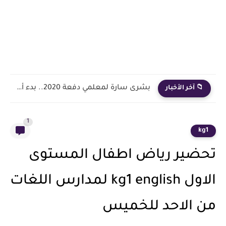
بشرى سارة لمعلمي دفعة 2020.. بدء أول خطوة رسمية في...
📁 آخر الأخبار
1
kg1
تحضير رياض اطفال المستوى
الاول kg1 english لمدارس اللغات
من الاحد للخميس