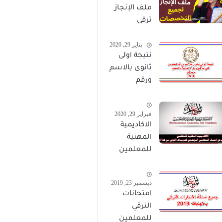
ملف الإنجاز
ترقى
المعلمين
يناير 29, 2020
2024 صالح
نتيجة اولى
لجميع
ثانوى بالاسم
التخصصات
ورقم
الجلوس على
موقع وزارة
فبراير 29, 2020
التربية
الاكاديمية
والتعليم
المهنية
وموقع LMS
للمعلمين
الاستعلام
عن اسماء
ديسمبر 23, 2019
المعلمين
امتحانات
المرشحين
الترقي
لتدريبات
للمعلمين