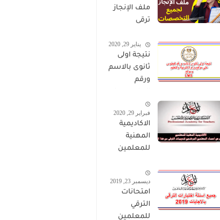
ملف الإنجاز
ترقى
المعلمين
يناير 29, 2020
2024 صالح
نتيجة اولى
لجميع
ثانوى بالاسم
التخصصات
ورقم
الجلوس على
موقع وزارة
فبراير 29, 2020
التربية
الاكاديمية
والتعليم
المهنية
وموقع LMS
للمعلمين
الاستعلام
عن اسماء
ديسمبر 23, 2019
المعلمين
امتحانات
المرشحين
الترقي
لتدريبات
للمعلمين