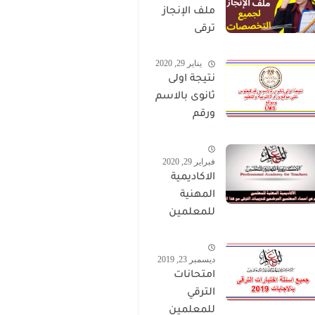
ملف الإنجاز
ترقى
المعلمين
يناير 29, 2020
2024 صالح
نتيجة اولى
لجميع
ثانوى بالاسم
التخصصات
ورقم
الجلوس على
موقع وزارة
فبراير 29, 2020
التربية
الاكاديمية
والتعليم
المهنية
وموقع LMS
للمعلمين
الاستعلام
عن اسماء
ديسمبر 23, 2019
المعلمين
امتحانات
المرشحين
الترقي
لتدريبات
للمعلمين