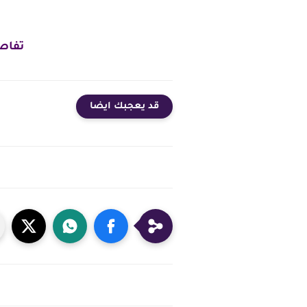
تفاصي
قد يعجبك ايضا