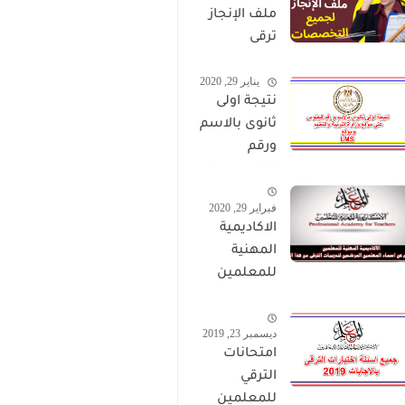
ملف الإنجاز
ترقى
المعلمين
يناير 29, 2020
2024 صالح
نتيجة اولى
لجميع
ثانوى بالاسم
التخصصات
ورقم
الجلوس على
موقع وزارة
فبراير 29, 2020
التربية
الاكاديمية
والتعليم
المهنية
وموقع LMS
للمعلمين
الاستعلام
عن اسماء
ديسمبر 23, 2019
المعلمين
امتحانات
المرشحين
الترقي
لتدريبات
للمعلمين