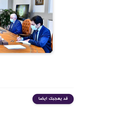
قد يعجبك ايضا