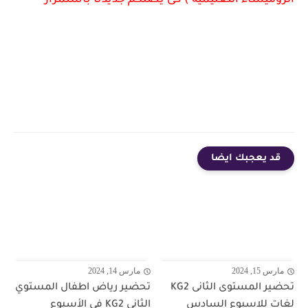
الروميساء التعليمية ) كى يصلكم جديدنا باستمرار
قد يعجبك ايضا
مارس 15, 2024
مارس 14, 2024
تحضير المستوى الثانى KG2
تحضير رياض اطفال المستوي
لغات للاسبوع السادس
الثاني KG2 في الأسبوع