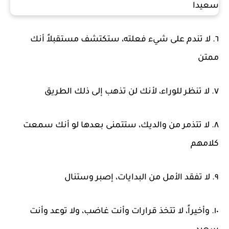
٦. لا تندم على شيء فعلته، ستكتشف مستقبلاً أنك
ممتن
٧. لا تنظر للوراء، لأنك لن تذهب إلى ذلك الطريق
٨. لا تتذمر من والديك، ستتمنى بعدها لو أنك سمعت
كلامهم
٩. لا تفقد الأمل من البدايات، إصبر وستنال
١٠. وأخيراً، لا تتخذ قرارات وأنت غاضب، ولا توعد وأنت