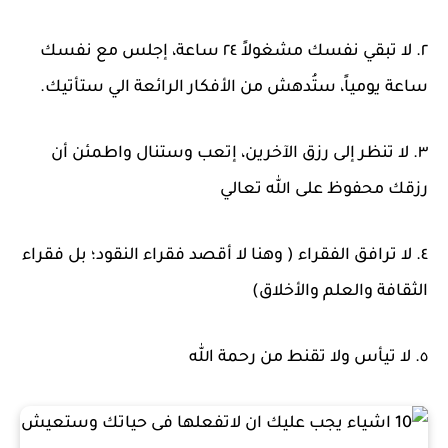
٢. لا تبقي نفسك مشغولاً ٢٤ ساعة، إجلس مع نفسك
ساعة يومياً، ستُدهش من الأفكار الرائعة الي ستأتيك.
٣. لا تنظر إلى رزق الآخرين، إتعب وستنال واطمئن أن
رزقك محفوظ على الله تعالي
٤. لا ترافق الفقراء ( وهنا لا أقصد فقراء النقود؛ بل فقراء
الثقافة والعلم والأخلاق)
٥. لا تيأس ولا تقنط من رحمة الله