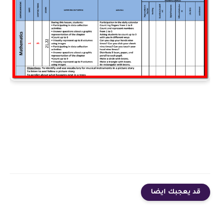
قد يعجبك ايضا