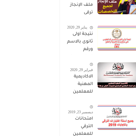
ملف الإنجاز
ترقى
المعلمين
يناير 29, 2020
2024 صالح
نتيجة اولى
لجميع
ثانوى بالاسم
التخصصات
ورقم
الجلوس على
موقع وزارة
فبراير 29, 2020
التربية
الاكاديمية
والتعليم
المهنية
وموقع LMS
للمعلمين
الاستعلام
عن اسماء
ديسمبر 23, 2019
المعلمين
امتحانات
المرشحين
الترقي
لتدريبات
للمعلمين