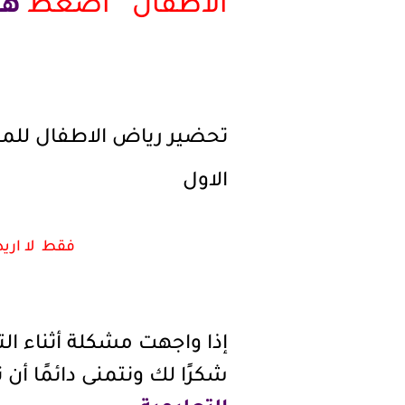
الاطفال " اضغط
هنـــ
الاول
فقط لا اريد
إذا واجهت مشكلة أثناء الت
شكرًا لك ونتمنى دائمًا أن 