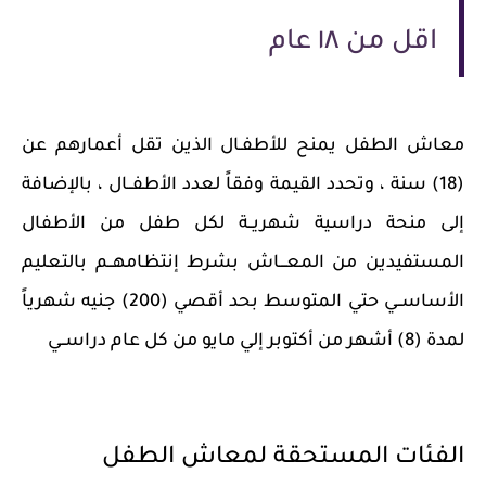
اقل من ١٨ عام
معاش الطفل يمنح للأطفـال الذين تقل أعمارهم عن
(18) سنة ، وتحدد القيمة وفقاً لعدد الأطفــال ، بالإضافة
إلى منحة دراسية شهريــة لكل طفل من الأطفال
المستفيدين من المعـــاش بشرط إنتظامهــم بالتعليم
الأساســي حتي المتوسط بحد أقصي (200) جنيه شهرياً
لمدة (8) أشهر من أكتوبر إلي مايو من كل عام دراســي
الفئات المستحقة لمعاش الطفل