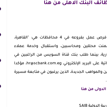
ظائف البنك الاهلى من هنا
وأعلن البنك التجاري الدولي، عن فرص عمل بفروعه في 4 محافظات هي: "القاهرة،
ضمنت محللين ومحاسبين، واستقبال وخدمة عملاء
رية، بينما طلب بنك قناة السويس من الراغبين في
شغل الوظائف إرسال سيَّرهم الذاتية على البريد الإلكتروني hr@scbank.com.eg، مؤكدا
 والمواهب الجديدة، الذين يرغبون في متابعة مسيرة
الدولى من هنا
لدولية SAIB