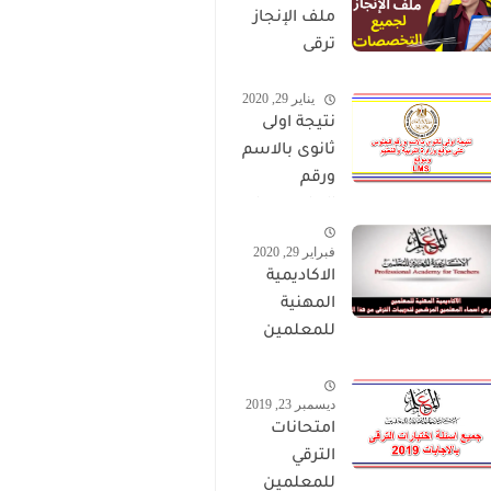
ملف الإنجاز
ترقى
المعلمين
يناير 29, 2020
2024 صالح
نتيجة اولى
لجميع
ثانوى بالاسم
التخصصات
ورقم
الجلوس على
موقع وزارة
فبراير 29, 2020
التربية
الاكاديمية
والتعليم
المهنية
وموقع LMS
للمعلمين
الاستعلام
عن اسماء
ديسمبر 23, 2019
المعلمين
امتحانات
المرشحين
الترقي
لتدريبات
للمعلمين