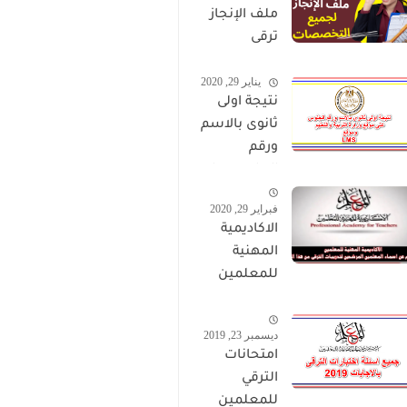
ملف الإنجاز
ترقى
المعلمين
يناير 29, 2020
2024 صالح
نتيجة اولى
لجميع
ثانوى بالاسم
التخصصات
ورقم
الجلوس على
موقع وزارة
فبراير 29, 2020
التربية
الاكاديمية
والتعليم
المهنية
وموقع LMS
للمعلمين
الاستعلام
عن اسماء
ديسمبر 23, 2019
المعلمين
امتحانات
المرشحين
الترقي
لتدريبات
للمعلمين