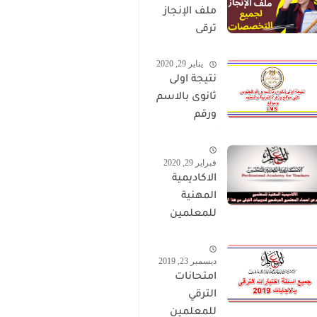
ملف الإنجاز
ترقى
المعلمين
يناير 29, 2020
2024 صالح
نتيجة اولى
لجميع
ثانوى بالاسم
التخصصات
ورقم
الجلوس على
موقع وزارة
فبراير 29, 2020
التربية
الاكاديمية
والتعليم
المهنية
وموقع LMS
للمعلمين
الاستعلام
عن اسماء
ديسمبر 23, 2019
المعلمين
امتحانات
المرشحين
الترقي
لتدريبات
للمعلمين