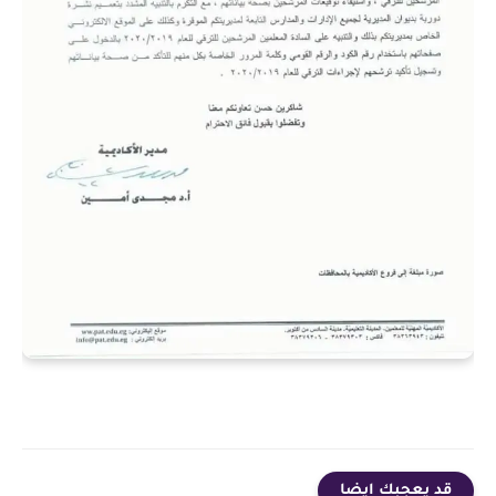
قد يعجبك ايضا