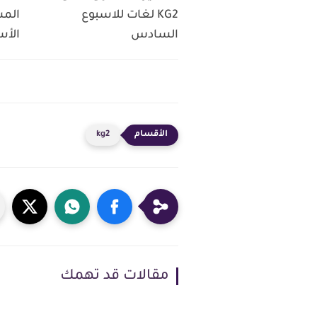
KG2 لغات للاسبوع
السادس
الأس
kg2
مقالات قد تهمك