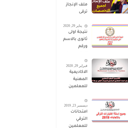
ملف الإنجاز
ترقى
المعلمين
يناير 29, 2020
2024 صالح
نتيجة اولى
لجميع
ثانوى بالاسم
التخصصات
ورقم
الجلوس على
موقع وزارة
فبراير 29, 2020
التربية
الاكاديمية
والتعليم
المهنية
وموقع LMS
للمعلمين
الاستعلام
عن اسماء
ديسمبر 23, 2019
المعلمين
امتحانات
المرشحين
الترقي
لتدريبات
للمعلمين