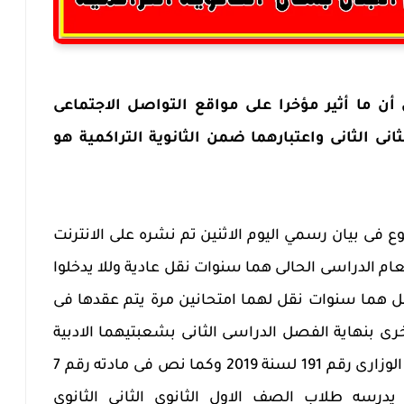
ن أن ما أثير مؤخرا على مواقع التواصل الاجتماعى
نى الثانى واعتبارهما ضمن الثانوية التراكمية هو
ع فى بيان رسمي اليوم الاثنين تم نشره على الانترنت
لعام الدراسى الحالى هما سنوات نقل عادية وللا يدخلوا
بل هما سنوات نقل لهما امتحانين مرة يتم عقدها فى
رى بنهاية الفصل الدراسى الثانى بشعبتيهما الادبية
والعلمية كما جاء فى صحيح القرار الوزارى رقم 191 لسنة 2019 وكما نص فى مادته رقم 7
يدرسه طلاب الصف الاول الثانوى الثانى الثانوى