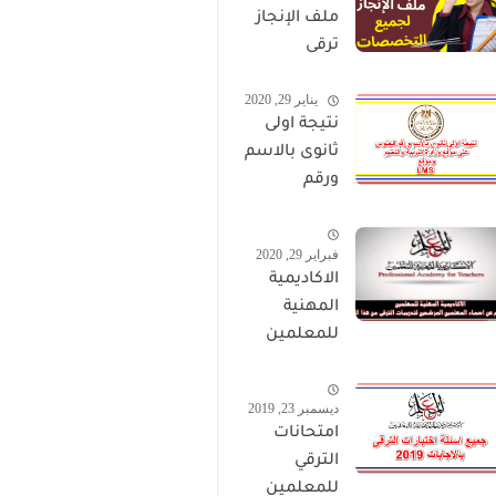
ملف الإنجاز
ترقى
المعلمين
يناير 29, 2020
2024 صالح
نتيجة اولى
لجميع
ثانوى بالاسم
التخصصات
ورقم
الجلوس على
موقع وزارة
فبراير 29, 2020
التربية
الاكاديمية
والتعليم
المهنية
وموقع LMS
للمعلمين
الاستعلام
عن اسماء
ديسمبر 23, 2019
المعلمين
امتحانات
المرشحين
الترقي
لتدريبات
للمعلمين