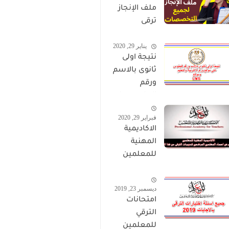
ملف الإنجاز
ترقى
المعلمين
يناير 29, 2020
2024 صالح
نتيجة اولى
لجميع
ثانوى بالاسم
التخصصات
ورقم
الجلوس على
موقع وزارة
فبراير 29, 2020
التربية
الاكاديمية
والتعليم
المهنية
وموقع LMS
للمعلمين
الاستعلام
عن اسماء
ديسمبر 23, 2019
المعلمين
امتحانات
المرشحين
الترقي
لتدريبات
للمعلمين