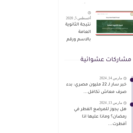
الترقى من
سؤال وجواب
هذا الرابط
حمل من هنا
أغسطس 5, 2020
نتيجة الثانوية
العامة
بالاسم ورقم
الجلوس فور
الاعتماد
مشاركات عشوائية
مارس 14, 2024
خبر سار لـ 22 مليون مصري: بدء
صرف معاش تكافل...
مارس 13, 2024
هل يجوز للمرضع الفطر في
رمضان؟ وماذا عليها اذا
أفطرت...