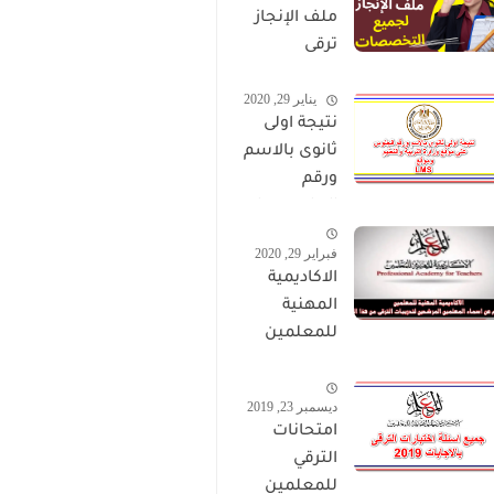
ملف الإنجاز
ترقى
المعلمين
يناير 29, 2020
2024 صالح
نتيجة اولى
لجميع
ثانوى بالاسم
التخصصات
ورقم
الجلوس على
موقع وزارة
فبراير 29, 2020
التربية
الاكاديمية
والتعليم
المهنية
وموقع LMS
للمعلمين
الاستعلام
عن اسماء
ديسمبر 23, 2019
المعلمين
امتحانات
المرشحين
الترقي
لتدريبات
للمعلمين