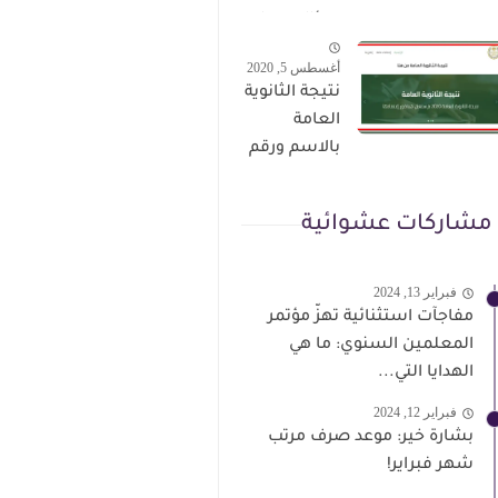
الترقى من
سؤال وجواب
هذا الرابط
حمل من هنا
أغسطس 5, 2020
نتيجة الثانوية
العامة
بالاسم ورقم
الجلوس فور
الاعتماد
مشاركات عشوائية
فبراير 13, 2024
مفاجآت استثنائية تهزّ مؤتمر
المعلمين السنوي: ما هي
الهدايا التي...
فبراير 12, 2024
بشارة خير: موعد صرف مرتب
شهر فبراير!