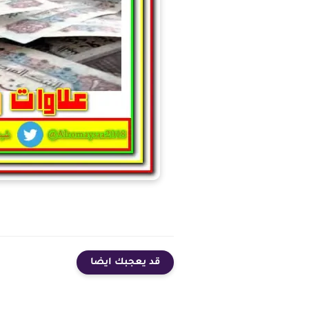
قد يعجبك ايضا