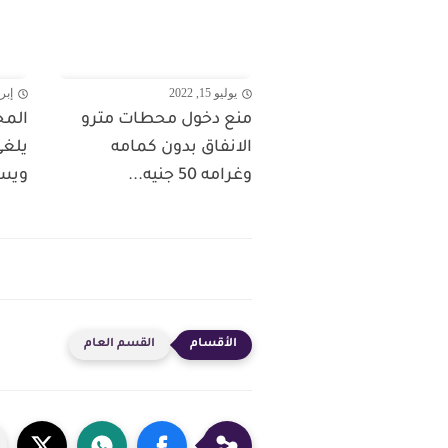
يوليو 15, 2022
إبريل 8
منع دخول محطات مترو
المج
الانفاق بدون كمامه
يلغى
وغرامه 50 جنيه...
ويست
القسم العام