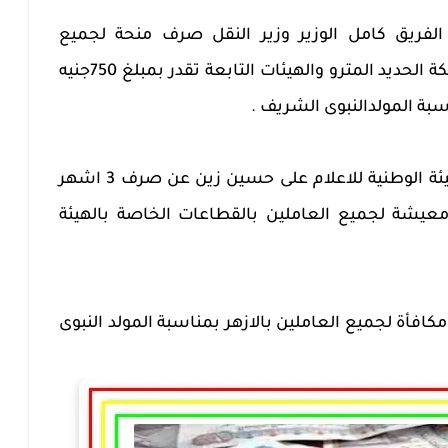
فريق كامل الوزير وزير النقل صرف منحة لجميع
العاملين بالوزارة والموظفين بالسكة الحديد المترو والهيئات التابعة تقدر بمبلغ 750جنيه
ة المولدالنبوى الشريف .
وفى نفس السياق اعلن رئيس الهيئة الوطنية للاعلام على حسين زين عن صرف 3 اشهر
عيشة لجميع العاملين بالقطاعات الخاصة بالهيئة
فأة لجميع العاملين بالازهر بمناسبة المولد النبوى