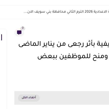
اني محافظة بني سويف الان...
0
يفية بأثر رجعى من يناير الماضى
اء ومنح للموظفين ببعض