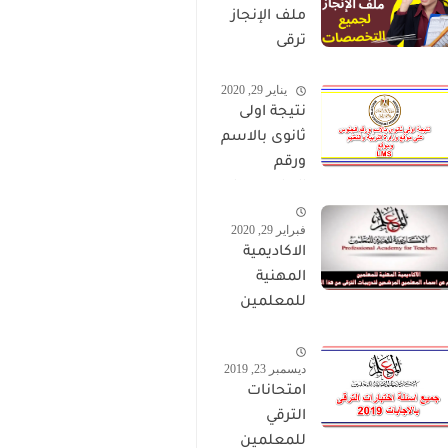
ملف الإنجاز
ترقى
المعلمين
يناير 29, 2020
2024 صالح
نتيجة اولى
لجميع
ثانوى بالاسم
التخصصات
ورقم
الجلوس على
موقع وزارة
فبراير 29, 2020
التربية
الاكاديمية
والتعليم
المهنية
وموقع LMS
للمعلمين
الاستعلام
عن اسماء
ديسمبر 23, 2019
المعلمين
امتحانات
المرشحين
الترقي
لتدريبات
للمعلمين