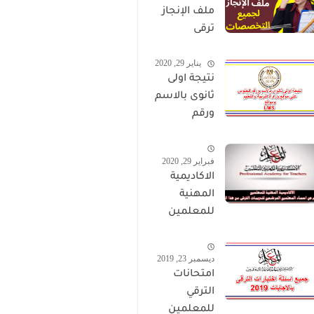
ملف الإنجاز
ترقى
المعلمين
يناير 29, 2020
2024 صالح
نتيجة اولى
لجميع
ثانوى بالاسم
التخصصات
ورقم
الجلوس على
موقع وزارة
فبراير 29, 2020
التربية
الاكاديمية
والتعليم
المهنية
وموقع LMS
للمعلمين
الاستعلام
عن اسماء
ديسمبر 23, 2019
المعلمين
امتحانات
المرشحين
الترقي
لتدريبات
للمعلمين