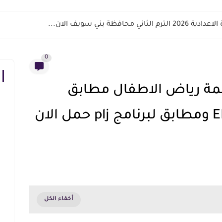
اني محافظة بني سويف الان...
0
لمة رياض الاطفال مطابق
لنظام التعليم EDU2.0 ومطابق لبرنامج plj حمل الان