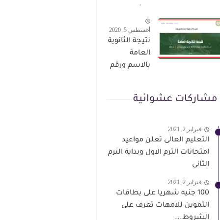
الترقى من
سؤال وجواب
هذا الرابط
حمل من هنا
أغسطس 5, 2020
نتيجة الثانوية
العامة
بالاسم ورقم
الجلوس فور
الاعتماد
مشاركات عشوائية
فبراير 2, 2021
التعليم العالى تعلن مواعيد
امتحانات الترم الاول وبداية الترم
الثانى
فبراير 2, 2021
100 جنيه شهريا على بطاقات
التموين للامهات تعرف على
الشروط...