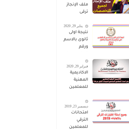
ملف الإنجاز
ترقى
المعلمين
يناير 29, 2020
2024 صالح
نتيجة اولى
لجميع
ثانوى بالاسم
التخصصات
ورقم
الجلوس على
موقع وزارة
فبراير 29, 2020
التربية
الاكاديمية
والتعليم
المهنية
وموقع LMS
للمعلمين
الاستعلام
عن اسماء
ديسمبر 23, 2019
المعلمين
امتحانات
المرشحين
الترقي
لتدريبات
للمعلمين