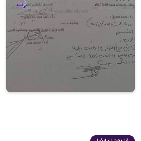
قد يعجبك ايضا