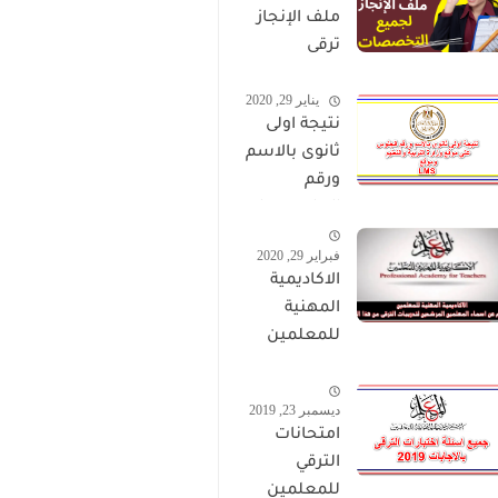
ملف الإنجاز
ترقى
المعلمين
يناير 29, 2020
2024 صالح
نتيجة اولى
لجميع
ثانوى بالاسم
التخصصات
ورقم
الجلوس على
موقع وزارة
فبراير 29, 2020
التربية
الاكاديمية
والتعليم
المهنية
وموقع LMS
للمعلمين
الاستعلام
عن اسماء
ديسمبر 23, 2019
المعلمين
امتحانات
المرشحين
الترقي
لتدريبات
للمعلمين