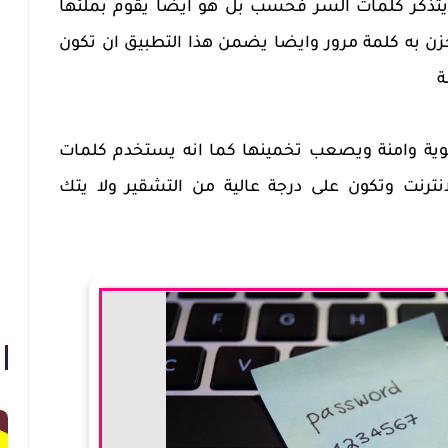
لايتذكر كلمات السر فحسب بل هو ايضا يقوم بملئها
خزن به كلمة مرور وايضا يضمن هذا التطبيق ان تكون
ة
قوية وامنة ويصعب تخمينها كما انه يستخدم كلمات
انترنت وتكون على درجة عالية من التشقير ولا يتك