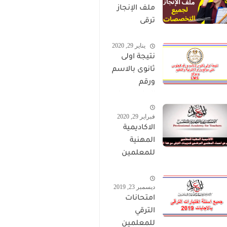
ملف الإنجاز
ترقى
المعلمين
يناير 29, 2020
2024 صالح
نتيجة اولى
لجميع
ثانوى بالاسم
التخصصات
ورقم
الجلوس على
موقع وزارة
فبراير 29, 2020
التربية
الاكاديمية
والتعليم
المهنية
وموقع LMS
للمعلمين
الاستعلام
عن اسماء
ديسمبر 23, 2019
المعلمين
امتحانات
المرشحين
الترقي
لتدريبات
للمعلمين