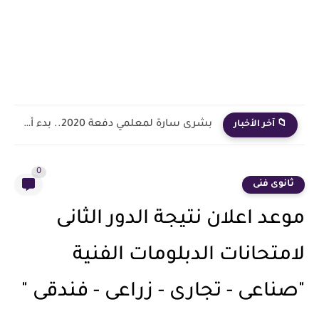
بشرى سارة لمعلمي دفعة 2020.. بدء أول خطوة رسمية في...
📁 آخر الأخبار
0
ثانوى فنى
موعد اعلان نتيجة الدور الثانى
لامتحانات الدبلومات الفنية
"صناعى - تجارى - زراعى - فندقى "