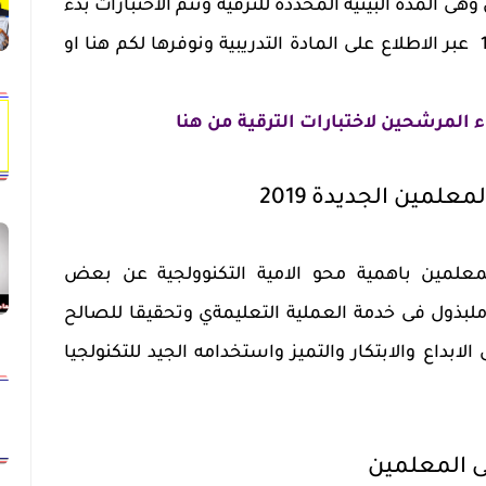
مل وهى المدة البينية المحددة للترقية وتتم الاختبارات بدء
من يوم السبت الموافق 14/3/2020 عبر الاطلاع على المادة التدريبية ونوفرها لكم هنا او
 المرشحين لاختبارات الترقية من هنا
معلمين الجديدة 2019
للمعلمين باهمية محو الامية التكنوولجية عن بعض
ملبذول فى خدمة العملية التعليمةي وتحقيقا للصالح
ابداع والابتكار والتميز واستخدامه الجيد للتكنولجيا
رقى المعلمين