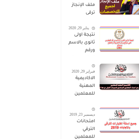
ملف الإنجاز
ترقى
المعلمين
يناير 29, 2020
2024 صالح
نتيجة اولى
لجميع
ثانوى بالاسم
التخصصات
ورقم
الجلوس على
موقع وزارة
فبراير 29, 2020
التربية
الاكاديمية
والتعليم
المهنية
وموقع LMS
للمعلمين
الاستعلام
عن اسماء
ديسمبر 23, 2019
المعلمين
امتحانات
المرشحين
الترقي
لتدريبات
للمعلمين