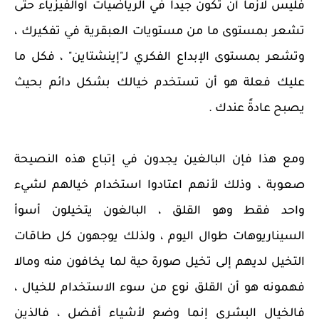
فليس لازماً أن تكون جيداً في الرياضيات أوالفيزياء حتى
تشعر بمستوى ما من مستويات العبقرية في تفكيرك ،
وتشعر بمستوى الإبداع الفكري لـ"إينشتاين" ، فكل ما
عليك فعلة هو أن تستخدم خيالك بشكل دائم بحيث
يصبح عادةً عندك .
ومع هذا فإن البالغين يجدون في إتباع هذه النصيحة
صعوبة ، وذلك لأنهم اعتادوا استخدام خيالهم لشيء
واحد فقط وهو القلق ، البالغون يتخيلون أسوأ
السيناريوهات طوال اليوم ، ولذلك يوجهون كل طاقات
التخيل لديهم إلى تخيل صورة حية لما يخافون منه ومالا
فهمونه هو أن القلق نوع من سوء الاستخدام للخيال ،
فالخيال البشري إنما وضع لأشياء أفضل ، فالذين