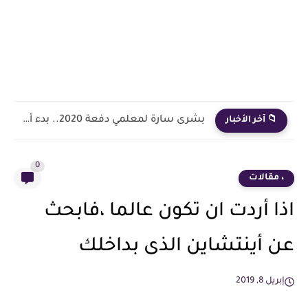
بشرى سارة لمعلمي دفعة 2020.. بدء أول خطوة رسمية في...
📁 آخر الأخبار
0
، مقالات
اذا أردت ان تكون عالما ،فابحث
عن أينتشاين الذى بداخلك
إبريل 8, 2019