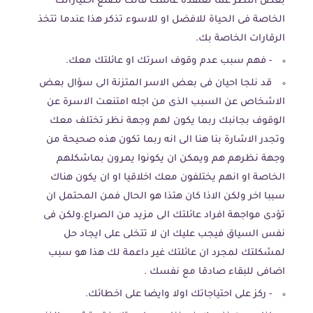
بغض النظر عما تعتقده عائلتك فانت تصنع اختياراتك
الخاصة فى الحياة للافضل او للاسوء تذكر هذا عندما تتخذ
الرقارات الخاصة بك.
- فهم سبب عدم وقوف اسرتك او عائلتك معك.
قد نلجا احيان فى بعض الاسر المتزنة الى سؤال بعض
الاشخاص عن السبب الذى من اجله امتنعت الاسرة عن
الوقوف بجانبك ربما يكون لهم وجهة نظر تختلف معك
وتجدر الاشارة بنا هنا الى انه ربما تكون هذه صحيحة من
وجهة نظرهم هم ويمكن ان يكونوا يمرون بماشكلهم
الخاصة او انهم يختلفون معك اخلاقيا او ان يكون هناك
سببا اخر ولكن الاذا كان هتذا هو الحال فمن المحتمل ان
تؤدى مواجهة افراد عائلتك الى مزيد من الصراع.ولكن فى
نفس السياق فيجب عليك ان لا تتخلى على ايجاد حل
لمشكلتك لمجرد ان عائلتك غير داعمة لك هذا هو سبب
اضافى للبقاء صادقا مع نفسك .
- ركز على احتياجاتك اولا وايضا على اخطائك.