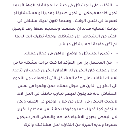
التغلب على المشاكل فى حياتك العملية او المهنية ربما
تكون خادعه فيمكن ان تكون صديقا ومديرا او مستىشارا او
خصوما فى نفس الوقت ، وعندما تكون لديك مشاكل فى
حياتك العملية فلابد ان تمتصها وتنسجم معها وقد لايتقبل
الكثير من الاشخاص حل مشاكلك بوجهة نظرك انت لربما
لم تكن مفيدة لهم بشكل مباشر.
- تحدى المشاكل والوضع الراهن فى مجال عملك.
من المحتمل بل من المؤكد اذا كنت تواجه مشكلة ما فى
مجال عملك فان الاخرين اى الاقران الاخرين فيجب ان تتحدى
نفسك للتغلب على هذه المشاكل التى تواجهك دون اللجوء
الى الاقرارن الذين فى مجال عملك ممن وقعوا فى نفس
المشاكل لانه قد يكون لديهم تجارب خاطئة فى الحل لانه
لايحدث الابتكار فى الحل من خلال الوقوع فى الصف ولكن
لانتوقع كما ذكرنا دعما ووقوفا بجانبنا من معظم الاقران
لان البعض يحبون الاشياء كما هم والبعض الاخر سيكون
حسودا ولديه الغيرة من ابتكارك لحل مشاكلك واترك