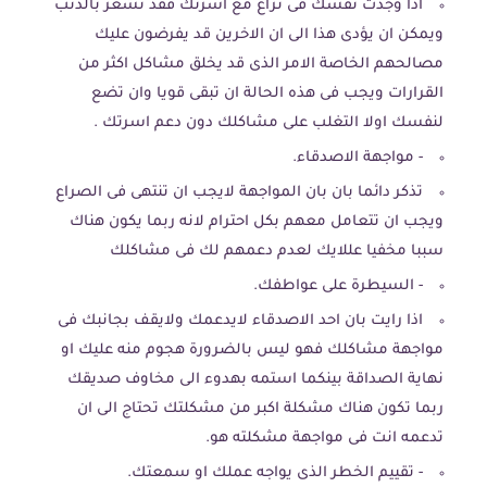
اذا وجدت نفسك فى نزاع مع اسرتك فقد تشعر بالذنب
ويمكن ان يؤدى هذا الى ان الاخرين قد يفرضون عليك
مصالحهم الخاصة الامر الذى قد يخلق مشاكل اكثر من
القرارات ويجب فى هذه الحالة ان تبقى قويا وان تضع
لنفسك اولا التغلب على مشاكلك دون دعم اسرتك .
- مواجهة الاصدقاء.
تذكر دائما بان بان المواجهة لايجب ان تنتهى فى الصراع
ويجب ان تتعامل معهم بكل احترام لانه ربما يكون هناك
سببا مخفيا عللايك لعدم دعمهم لك فى مشاكلك
- السيطرة على عواطفك.
اذا رايت بان احد الاصدقاء لايدعمك ولايقف بجانبك فى
مواجهة مشاكلك فهو ليس بالضرورة هجوم منه عليك او
نهاية الصداقة بينكما استمه بهدوء الى مخاوف صديقك
ربما تكون هناك مشكلة اكبر من مشكلتك تحتاج الى ان
تدعمه انت فى مواجهة مشكلته هو.
- تقييم الخطر الذى يواجه عملك او سمعتك.