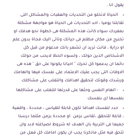
يقول انا .
الحياة لاتخلو من التحديات والعقبات والمشاكل التى
تقابلنا يوميا ، احد التحديات فى الحياة هو مواجهة مشكلة
بمفردك سواء كانت هذه المشكلة هى خطوة نحو هدفك او
تخنرج من مكان مظلم فى حياتك وتاتى اليك فجاة بدون علم
او دراية ، فانت تريد ان تشعر بانك مدعوم من قبل كل
الاشخاص الذين حولك ، ولسوء الحظ لايحب من حولك
دائما ان يدعموا كل تحرك " احيانا يكونوا على حق " هذه هى
الاوقات التى يجب عليك الاعتماد على نفسك فيها والهامك
ورشدك وقوتك لتحقيق اهدافك والتغلب على مشاكلك
- الهام النفس وحثها على قدرتها للتغلب على مشاكلها
بنفسها اى بنفسك
حدد لنفسك اهدافا تكون قابلة للقياس ، محددة ، واقعية
، قابلة للتحقق ،تقاس بزمن او محددة بزمن مثلما درسنا
جميعا فى التربية بان الهدف له شروط لصياغته لابد وان
تتحق فيه مثل ماذكرنا يجب ان يكون امامك كل فعل من