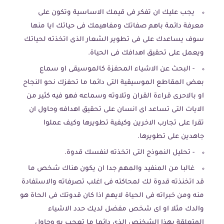
يجب عليك ان تفكر فى قيمك الاساسية وتكون على
معرفة دائمة باهم صفاتك ومفاهيمك فى حياتك ايا منها
سوف يساعدك على فى تطوير الشعار الذى اتخذته لحياتك
ويعمل على تحقيق اهدافك فى الحياة.
- البحث عن الاشياء المحفزة كالموسيقى او سماع
بعض المقاطع الموسيقية التى دائما ما تحفزك نحو النجاح
او بالاحرى قراءة القران وتلاوته وسماعه فهو فيه كثير من
الايات التى تساعد اى انسان على تحقيق اهدافه وحاول ان
تقرا على تجارب الاخرين وكيفية تطويرها وكيف عملوا
جاهدين على تطويرها.
- تحليل النموذج التى اتخذته لنفسك قدوة.
غالبا من المنفيد والمهم جدا ان يكون هناك شخص ما
قد اتخنذته قدوة لك لمحاكته فى اغلب تصرفاته والاستفادة
منه ومن خبراته فى الحياة لايهم اذا كان قدوتك فى الحاة هو
والدك مثلا او اى شخص مفضل لديك حدد الاشياء
المتعلقة بهذا الشخنص الذى دائما ما تعجب به وحاول