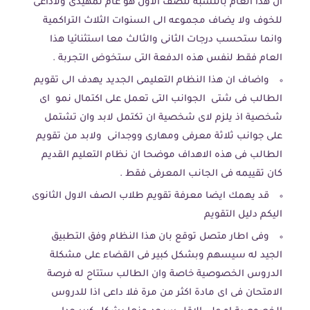
ان هذا العام بالنسبة للصف الاول هو عام تمهيدى ولاداعى
للخوف ولا يضاف مجموعه الى السنوات الثلاث التراكمية
وانما ستحسب درجات الثانى والثالث معا استثنائيا هذا
العام فقط لنفس هذه الدفعة التى ستخوض التجربة .
واضاف ان هذا النظام التعليمى الجديد يهدف الى تقويم
الطالب فى شتى الجوانب التى تعمل على اكتمال نمو اى
شخصية اذ يلزم لاى شخصية ان تكتمل لابد وان تشتمل
على جوانب ثلاثة معرفى ومهارى ووجدانى ولابد من تقويم
الطالب فى هذه الاهداف موضحا ان نظام التعليم القديم
كان تقييمه فى الجانب المعرفى فقط .
قد يهمك ايضا معرفة تقويم طلاب الصف الاول الثانوى
اليكم دليل التقويم
وفى اطار متصل توقع بان هذا النظام وفق التطبيق
الجيد له سيسهم وبشكل كبير فى القضاء على مشكلة
الدروس الخصوصية خاصة وان الطالب ستتاح له فرصة
الامتحان فى اى مادة اكثر من مرة فلا داعى اذا للدروس