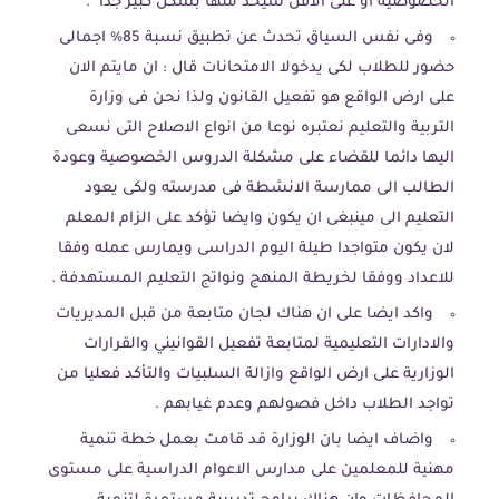
الخصوصية او على الاقل سيحد منها بشكل كبير جدا .
وفى نفس السياق تحدث عن تطبيق نسبة 85% اجمالى
حضور للطلاب لكى يدخولا الامتحانات قال : ان مايتم الان
على ارض الواقع هو تفعيل القانون ولذا نحن فى وزارة
التربية والتعليم نعتبره نوعا من انواع الاصلاح التى نسعى
اليها دائما للقضاء على مشكلة الدروس الخصوصية وعودة
الطالب الى ممارسة الانشطة فى مدرسته ولكى يعود
التعليم الى مينبغى ان يكون وايضا تؤكد على الزام المعلم
لان يكون متواجدا طيلة اليوم الدراسى ويمارس عمله وفقا
للاعداد ووفقا لخريطة المنهج ونواتج التعليم المستهدفة .
واكد ايضا على ان هناك لجان متابعة من قبل المديريات
والادارات التعليمية لمتابعة تفعيل القوانيني والقرارات
الوزارية على ارض الواقع وازالة السلبيات والتأكد فعليا من
تواجد الطلاب داخل فصولهم وعدم غيابهم .
واضاف ايضا بان الوزارة قد قامت بعمل خطة تنمية
مهنية للمعلمين على مدارس الاعوام الدراسية على مستوى