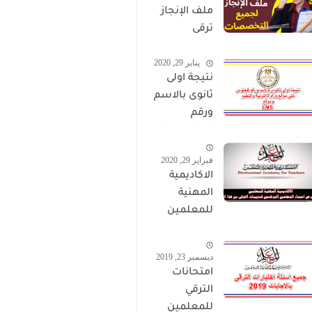
ملف الإنجاز
ترقى
المعلمين
يناير 29, 2020
2024 صالح
نتيجة اولى
لجميع
ثانوى بالاسم
التخصصات
ورقم
الجلوس على
موقع وزارة
فبراير 29, 2020
التربية
الاكاديمية
والتعليم
المهنية
وموقع LMS
للمعلمين
الاستعلام
عن اسماء
ديسمبر 23, 2019
المعلمين
امتحانات
المرشحين
الترقي
لتدريبات
للمعلمين